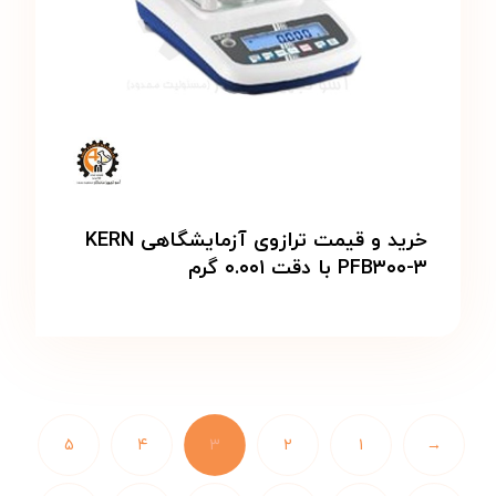
خرید و قیمت ترازوی آزمایشگاهی KERN
PFB۳۰۰-۳ با دقت ۰.۰۰۱ گرم
۵
۴
۳
۲
۱
→