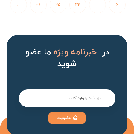
←
۳۶
۳۵
۳۴
…
۶
در
خبرنامه ویژه
ما عضو
شوید
عضویت