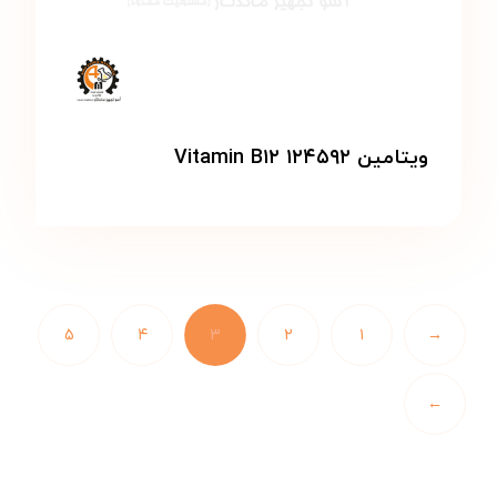
ویتامین Vitamin B۱۲ ۱۲۴۵۹۲
۵
۴
۳
۲
۱
→
←