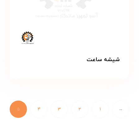
شیشه ساعت
۵
۴
۳
۲
۱
→