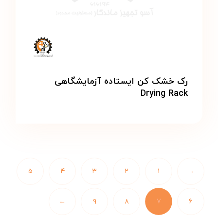
رک خشک کن ایستاده آزمایشگاهی
Drying Rack
۵
۴
۳
۲
۱
→
←
۹
۸
۷
۶