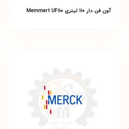
آون فن دار ۱۱۰ لیتری Memmert UF۱۱۰