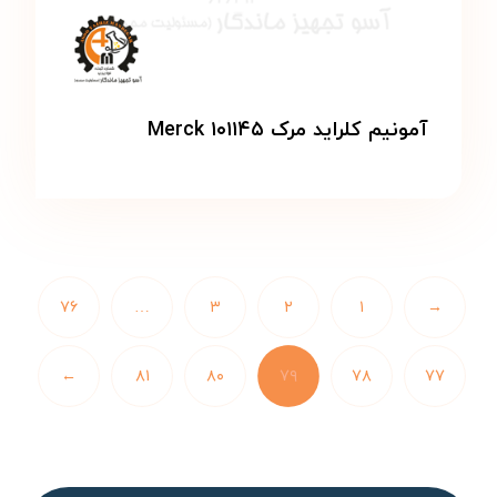
آمونیم کلراید مرک Merck ۱۰۱۱۴۵
۷۶
…
۳
۲
۱
→
←
۸۱
۸۰
۷۹
۷۸
۷۷