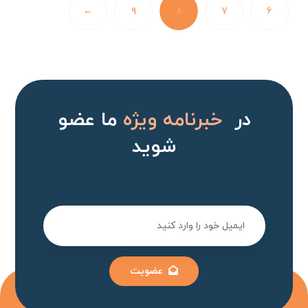
←
۹
۸
۷
۶
در
خبرنامه ویژه
ما عضو
شوید
عضویت