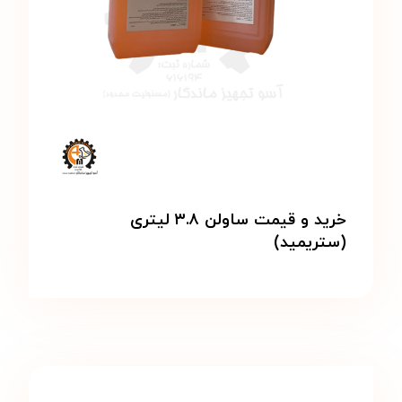
خرید و قیمت ساولن ۳.۸ لیتری
(ستریمید)