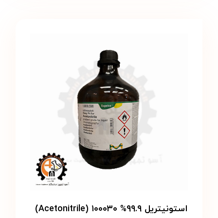
استونیتریل ۹۹.۹% ۱۰۰۰۳۰ (Acetonitrile)