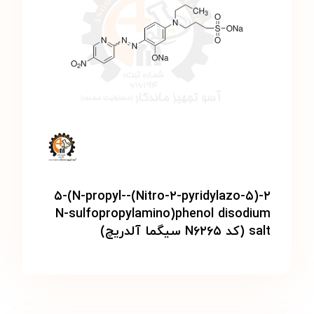
۲-(۵-Nitro-۲-pyridylazo)-۵-(N-propyl-
N-sulfopropylamino)phenol disodium
salt (کد N۶۲۶۵ سیگما آلدریچ)