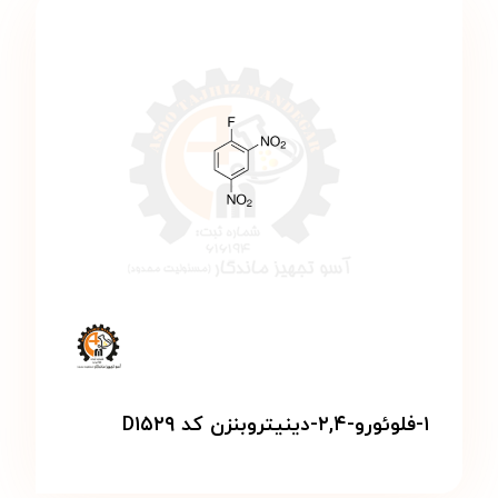
۱-فلوئورو-۲,۴-دینیتروبنزن کد D۱۵۲۹