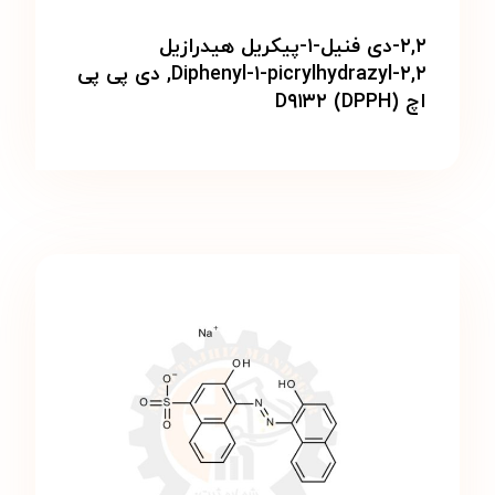
۲,۲-دی فنیل-۱-پیکریل هیدرازیل
Diphenyl-۱-picrylhydrazyl-۲,۲, دی پی پی
اچ (DPPH) D۹۱۳۲