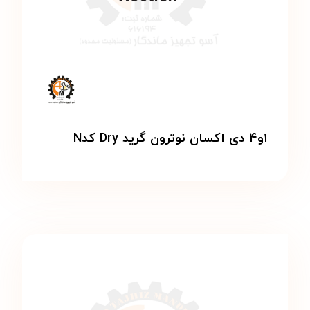
۱و۴ دی اکسان نوترون گرید Dry کدN