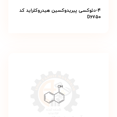
۴-دئوکسی‌ پیریدوکسین هیدروکلراید کد
D۶۷۵۰