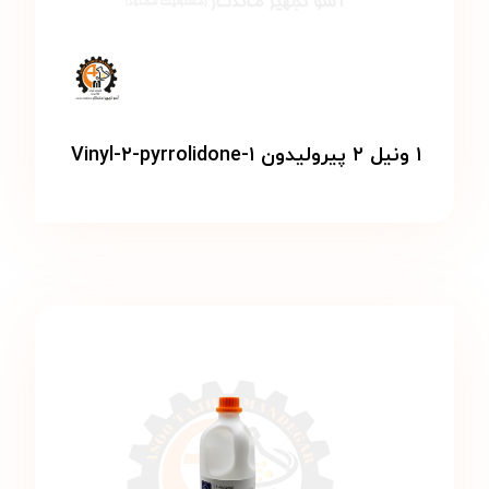
۱ ونیل ۲ پیرولیدون ۱-Vinyl-۲-pyrrolidone