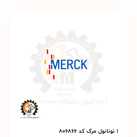
۱ نونانول مرک کد ۸۰۶۸۶۶