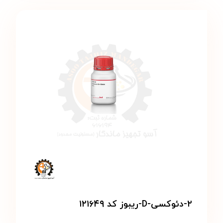
۲-دئوکسی-D-ریبوز کد ۱۲۱۶۴۹