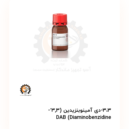
۳،۳-دی آمینوبنزیدین (۳,۳′-
Diaminobenzidine) DAB