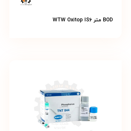
BOD متر WTW Oxitop IS۶