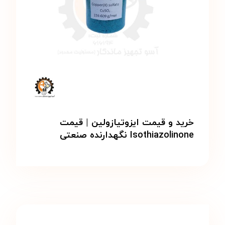
خرید و قیمت ایزوتیازولین | قیمت
Isothiazolinone نگهدارنده صنعتی