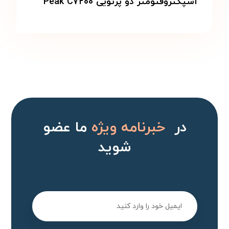
اسپکتروفتومتر دو پرتویی Peak C۷۲۰۰
در
خبرنامه ویژه
ما عضو
شوید