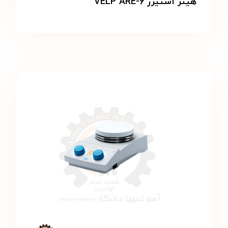
هیتر استیرر VELP ARE-۶