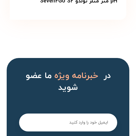
pH متر متلر تولدو Seven۲Go S۲
در
خبرنامه ویژه
ما عضو
شوید