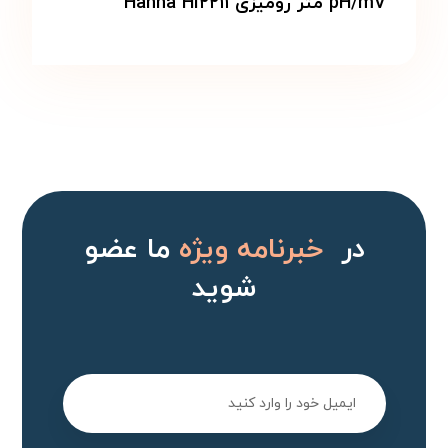
pH/mV متر رومیزی Hanna HI۲۲۱۱
در
خبرنامه ویژه
ما عضو
شوید