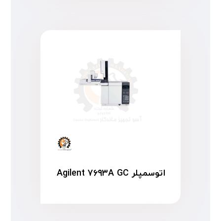
اتوسمپلر Agilent ۷۶۹۳A GC