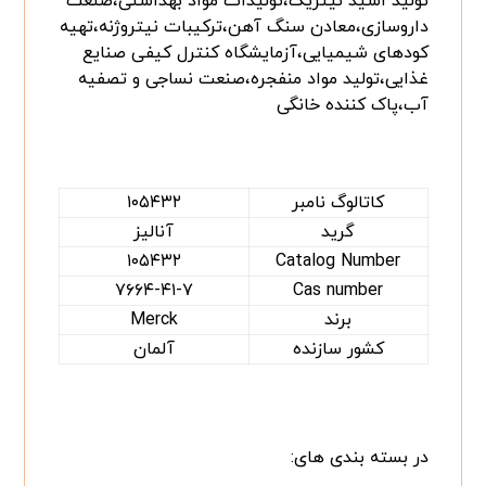
تولید اسید نیتریک،تولیدات مواد بهداشتی،صنعت
داروسازی،معادن سنگ آهن،ترکیبات نیتروژنه،تهیه
کودهای شیمیایی،آزمایشگاه کنترل کیفی صنایع
غذایی،تولید مواد منفجره،صنعت نساجی و تصفیه
آب،پاک کننده خانگی
کاتالوگ نامبر
۱۰۵۴۳۲
گرید
آنالیز
۱۰۵۴۳۲
Catalog Number
۷۶۶۴-۴۱-۷
Cas number
برند
Merck
کشور سازنده
آلمان
در بسته بندی های: