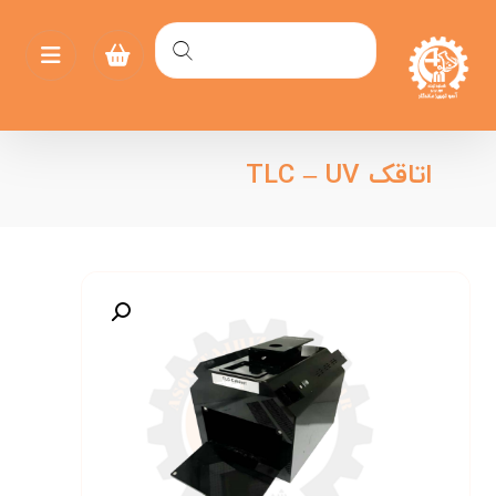
اتاقک TLC – UV
بزرگنمایی تصویر