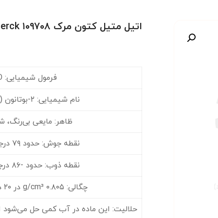
اتیل متیل کتون مرک Merck ۱۰۹۷۰۸
صویر
فرمول شیمیایی: C₄H₈O
نام شیمیایی: ۲-بوتانون (۲-Butanone)
ظاهر: مایعی بی‌رنگ، ش
نقطه جوش: حدود ۷۹ درجه سانتی‌گراد
نقطه ذوب: حدود -۸۶ درجه سانتی‌گراد
چگالی: ۰.۸۰۵ g/cm³ در ۲۰ درجه سانتی‌گراد
حلالیت: این ماده در آب کمی حل می‌شود ام