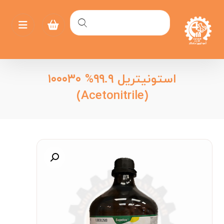
استونیتریل ۹۹.۹% ۱۰۰۰۳۰
(Acetonitrile)
بزرگنمایی تصویر