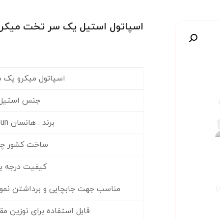
اسپاتول استیل یک سر تخت میکرو
صویر
اسپاتول میکرو یک 
جنس استیل
برند : هانسان Hansun
ساخت کشور چ
کیفیت درجه 
مناسب جهت جابچایی و برداشتن نمونه
قابل استفاده برای توزین م