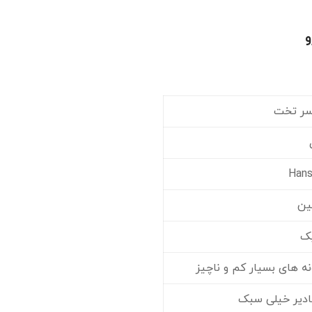
سر تخت
ین
یک
 های بسیار کم و ناچیز
قادیر خیلی سبک