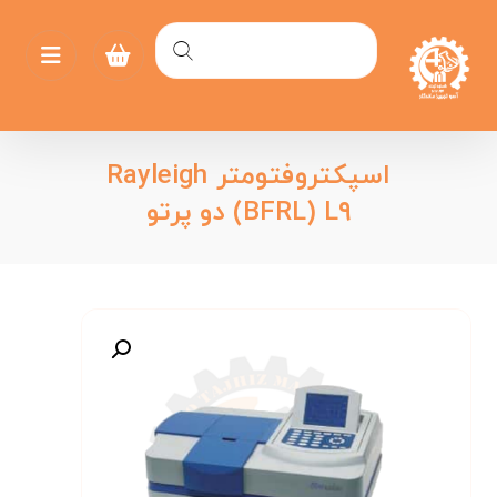
اسپکتروفتومتر Rayleigh
(BFRL) L۹ دو پرتو
بزرگنمایی تصویر