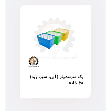
رک سرسمپلر (آبی، سبز، زرد)
۶۰ خانه