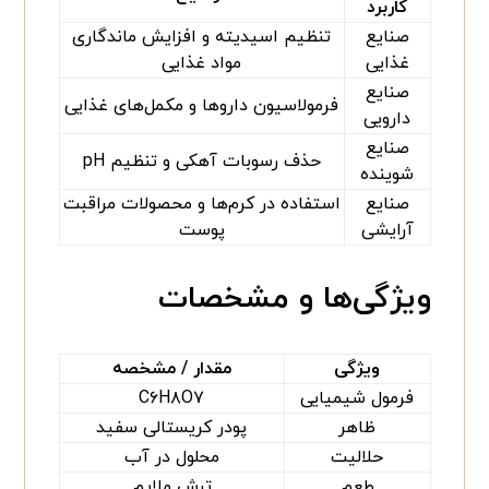
کاربرد
صنایع
تنظیم اسیدیته و افزایش ماندگاری
غذایی
مواد غذایی
صنایع
فرمولاسیون داروها و مکمل‌های غذایی
دارویی
صنایع
حذف رسوبات آهکی و تنظیم pH
شوینده
صنایع
استفاده در کرم‌ها و محصولات مراقبت
آرایشی
پوست
ویژگی‌ها و مشخصات
ویژگی
مقدار / مشخصه
فرمول شیمیایی
C۶H۸O۷
ظاهر
پودر کریستالی سفید
حلالیت
محلول در آب
طعم
ترش ملایم