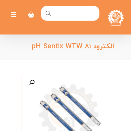
الکترود pH Sentix WTW ۸۱
بزرگنمایی تصویر