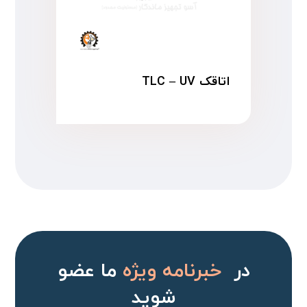
اتاقک TLC – UV
در
خبرنامه ویژه
ما عضو
شوید