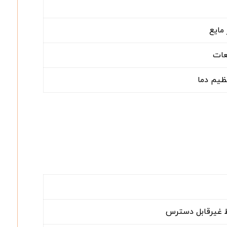
 مایع
عات
نظیم دما
ط غیرقابل دسترس