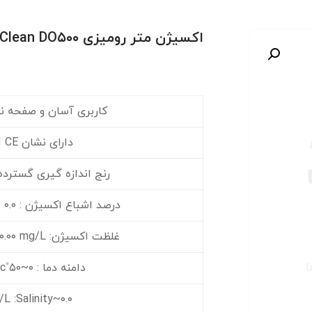
اکسیژن متر رومیزی Clean DO۵۰۰
صویر
کاربری آسان و صفحه ن
دارای نشان CE اروپا
رنج اندازه گیری گسترده 
درصد اشباع اکسیژن : ۰.۰ ~ ۴۰۰ % ±۰.۱%
غلظت اکسیژن: ۰.۰۰mg/L ~ ۴۰.۰۰ mg/L
دامنه دما : ۰~۵۰˚c ± ۰.۱˚c
۰.۰~۴۰g/L :Salinity