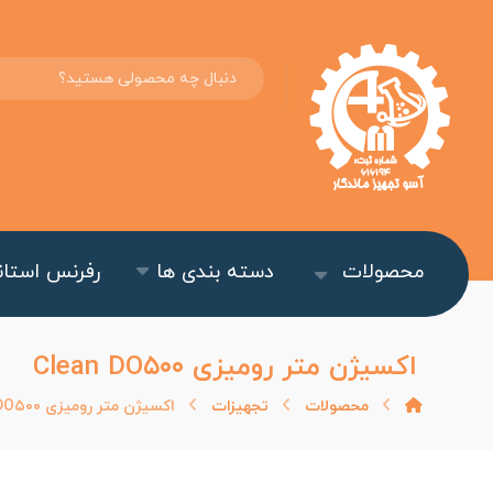
محصولات
دسته بندی ها
رفرنس استاند
اکسیژن متر رومیزی Clean DO۵۰۰
محصولات
تجهیزات
اکسیژن متر رومیزی Clean DO۵۰۰