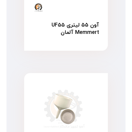
آون ۵۵ لیتری UF۵۵
Memmert آلمان