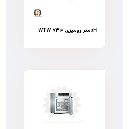
pHمتر رومیزی WTW ۷۳۱۰