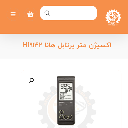
اکسیژن متر پرتابل هانا HI۹۱۴۲
بزرگنمایی تصویر