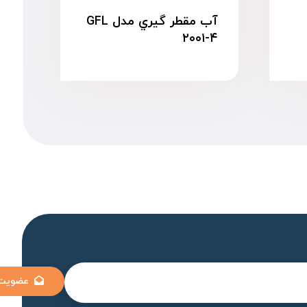
آب مقطر گیري مدل GFL
۲۰۰۱-۴
عضویت