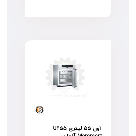
آون ۵۵ لیتری UF۵۵