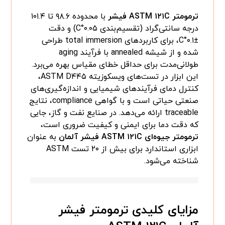
ترمومتر ASTM ۱۲۱C فیشر
با محدوده ۹۸.۶ تا ۱۰۱.۴
درجه سانتی‌گراد (تقسیم‌بندی ۰.۰۵°C) و دقت
±۰.۱°C، برای کاربردهای total immersion طراحی
شده و از شیشه annealed با فرآیند aging
طولانی‌مدت برای حداقل خطای مقیاس بهره می‌برد.
این ابزار در تست‌های ویسکوزیته ASTM D۴۴۵،
کنترل دمای فرآیندهای شیمیایی و اندازه‌گیری‌های
صنعتی حیاتی است و با گواهی compliance، نتایج
traceable ارائه می‌دهد. در صنایع نفت و گاز، جایی
که دقت دما برای ایمنی و کیفیت ضروری است،
ترمومتر جیوه‌ای ASTM ۱۲۱C فیشر آلمان
به عنوان
ابزاری استاندارد برای بیش از ۲۰ تست ASTM
شناخته می‌شود.
مزایای کلیدی ترمومتر فیشر