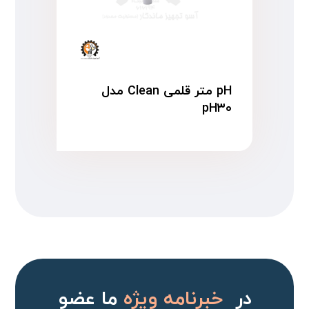
pH متر قلمی Clean مدل
pH۳۰
در
خبرنامه ویژه
ما عضو