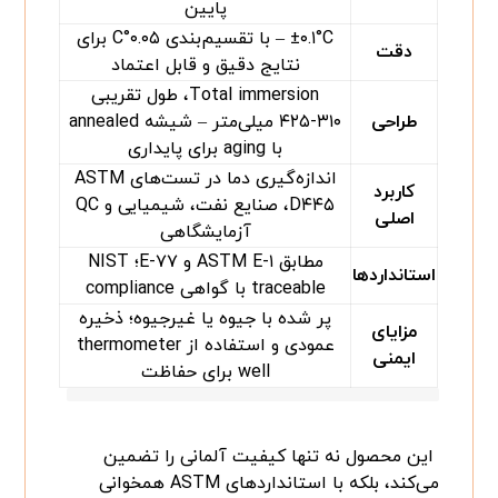
پایین
±۰.۱°C – با تقسیم‌بندی ۰.۰۵°C برای
دقت
نتایج دقیق و قابل اعتماد
Total immersion، طول تقریبی
طراحی
۳۱۰-۴۲۵ میلی‌متر – شیشه annealed
با aging برای پایداری
اندازه‌گیری دما در تست‌های ASTM
کاربرد
D۴۴۵، صنایع نفت، شیمیایی و QC
اصلی
آزمایشگاهی
مطابق ASTM E-۱ و E-۷۷؛ NIST
استانداردها
traceable با گواهی compliance
پر شده با جیوه یا غیرجیوه؛ ذخیره
مزایای
عمودی و استفاده از thermometer
ایمنی
well برای حفاظت
این محصول نه تنها کیفیت آلمانی را تضمین
می‌کند، بلکه با استانداردهای ASTM همخوانی