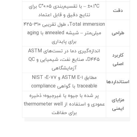
±۰.۱°C – با تقسیم‌بندی ۰.۰۵°C برای
دقت
نتایج دقیق و قابل اعتماد
Total immersion، طول تقریبی ۳۱۰-۴۲۵
طراحی
میلی‌متر – شیشه annealed با aging
برای پایداری
اندازه‌گیری دما در تست‌های ASTM
کاربرد
D۴۴۵، صنایع نفت، شیمیایی و QC
اصلی
آزمایشگاهی
مطابق ASTM E-۱ و E-۷۷؛ NIST
استانداردها
traceable با گواهی compliance
پر شده با جیوه یا غیرجیوه؛ ذخیره
مزایای
عمودی و استفاده از thermometer well
ایمنی
برای حفاظت