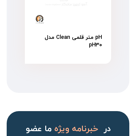
pH متر قلمی Clean مدل
pH۳۰
در
خبرنامه ویژه
ما عضو