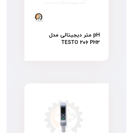
pH متر دیجیتالی مدل
TESTO ۲۰۶ PH۲