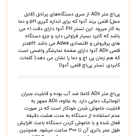
پی‌اچ متر AD۱۱ از سری دستگاه‌های پرتابل (قابل
حمل) قلمی برند آدوا که برای اندازه گیری pH و دما
به کار میرود. این تستر PH آدوا دارای دقت ۰.۱ می
باشد که کابرد بسیار فراوانی دارد و جزو دستگاه
های پرفروش و اقتصادی Adwa می باشد. pHمتر
قلمی AD۱۱ آدوا دارای صفحه نمایشگر واضحی است
که هم زمان پی اچ و دما را نشان می دهد.( کلمات
کابردی: تستر پی‌اچ قلمی آدوا)
پی‌اچ متر AD۱۱ کاملا ضد آب بوده و قابلیت جبران
اتوماتیک دمایی دارد. به علاوه، AD۱۱ مجهز به
قابلیت خاموش شدن خودکار است که در صورت
عدم استفاده از دستگاه به مدت هشت دقیقه
فعال شده و با خاموش کردن دستگاه باعث افزایش
طول عمر باتری آن تا ۳۰۰ ساعت میشود. همچنین