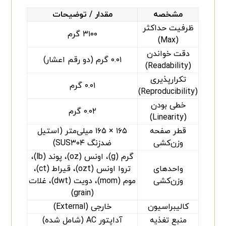
مشخصه
مقدار / توضیحات
ظرفیت حداکثر
۳۱۰۰ گرم
(Max)
دقت خواندن
۰.۰۱ گرم (دو رقم اعشار)
(Readability)
تکرارپذیری
۰.۰۱ گرم
(Reproducibility)
خطی بودن
۰.۰۲ گرم
(Linearity)
قطر صفحه
۱۶۵ × ۱۶۵ میلی‌متر (استیل
وزن‌کشی
ضدزنگ SUS۳۰۴)
گرم (g)، اونس (oz)، پوند (lb)،
واحدهای
تروا اونس (ozt)، قیراط (ct)،
وزن‌کشی
موم (mom)، دویت (dwt)، غلات
(grain)
کالیبراسیون
خارجی (External)
منبع تغذیه
آداپتور AC (شامل شده)