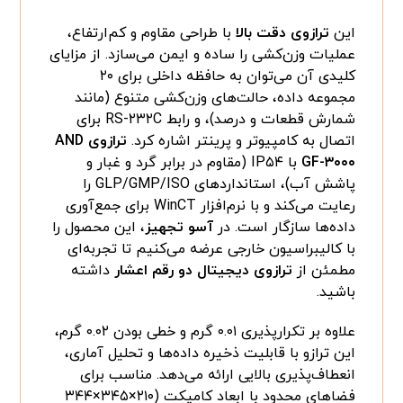
این
ترازوی دقت بالا
با طراحی مقاوم و کم‌ارتفاع،
عملیات وزن‌کشی را ساده و ایمن می‌سازد. از مزایای
کلیدی آن می‌توان به حافظه داخلی برای ۲۰
مجموعه داده، حالت‌های وزن‌کشی متنوع (مانند
شمارش قطعات و درصد)، و رابط RS-۲۳۲C برای
اتصال به کامپیوتر و پرینتر اشاره کرد.
ترازوی AND
GF-۳۰۰۰
با IP۵۴ (مقاوم در برابر گرد و غبار و
پاشش آب)، استانداردهای GLP/GMP/ISO را
رعایت می‌کند و با نرم‌افزار WinCT برای جمع‌آوری
داده‌ها سازگار است. در
آسو تجهیز
، این محصول را
با کالیبراسیون خارجی عرضه می‌کنیم تا تجربه‌ای
مطمئن از
ترازوی دیجیتال دو رقم اعشار
داشته
باشید.
علاوه بر تکرارپذیری ۰.۰۱ گرم و خطی بودن ۰.۰۲ گرم،
این ترازو با قابلیت ذخیره داده‌ها و تحلیل آماری،
انعطاف‌پذیری بالایی ارائه می‌دهد. مناسب برای
فضاهای محدود با ابعاد کامپکت (۲۱۰×۳۴۵×۳۴۴