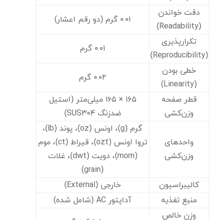
دقت خواندن
۰.۰۱ گرم (دو رقم اعشار)
(Readability)
تکرارپذیری
۰.۰۱ گرم
(Reproducibility)
خطی بودن
۰.۰۲ گرم
(Linearity)
قطر صفحه
۱۶۵ × ۱۶۵ میلی‌متر (استیل
وزن‌کشی
ضدزنگ SUS۳۰۴)
گرم (g)، اونس (oz)، پوند (lb)،
واحدهای
تروا اونس (ozt)، قیراط (ct)، موم
وزن‌کشی
(mom)، دویت (dwt)، غلات
(grain)
کالیبراسیون
خارجی (External)
منبع تغذیه
آداپتور AC (شامل شده)
وزن خالص