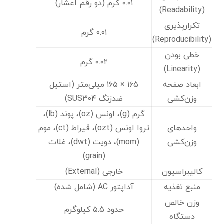
۰.۰۱ گرم (دو رقم اعشار)
(Readability)
تکرارپذیری
۰.۰۱ گرم
(Reproducibility)
خطی بودن
۰.۰۲ گرم
(Linearity)
ابعاد صفحه
۱۶۵ × ۱۶۵ میلی‌متر (استیل
وزن‌کشی
ضدزنگ SUS۳۰۴)
گرم (g)، اونس (oz)، پوند (lb)،
واحدهای
تروا اونس (ozt)، قیراط (ct)، موم
وزن‌کشی
(mom)، دویت (dwt)، غلات
(grain)
کالیبراسیون
خارجی (External)
منبع تغذیه
آداپتور AC (شامل شده)
وزن خالص
حدود ۵.۵ کیلوگرم
دستگاه