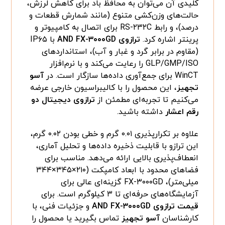
کلیدی آن می‌توان به محافظ باد برای کاهش لرزش،
حالت‌های وزن‌کشی متنوع (مانند شمارش قطعات و
درصد)، و رابط RS-۲۳۲C برای اتصال به کامپیوتر و
پرینتر اشاره کرد.
ترازوی AND FX-۳۰۰۰GD
با IP۶۵
(مقاوم در برابر گرد و غبار و آب)، استانداردهای
GLP/GMP/ISO را رعایت می‌کند و با نرم‌افزار
WinCT برای جمع‌آوری داده‌ها سازگار است. در
آسو
تجهیز
، این محصول را با کالیبراسیون خارجی عرضه
می‌کنیم تا تجربه‌ای مطمئن از
ترازوی دیجیتال دو
رقم اعشار
داشته باشید.
علاوه بر تکرارپذیری ۰.۰۱ گرم و خطی بودن ۰.۰۲ گرم،
این ترازو با قابلیت ذخیره داده‌ها و تحلیل آماری،
انعطاف‌پذیری بالایی ارائه می‌دهد. مناسب برای
فضاهای محدود با ابعاد کامپکت (۲۱۰×۳۴۵×۳۴۴
میلی‌متر)، FX-۳۰۰۰GD گزینه‌ای عالی برای
آزمایشگاه‌های حرفه‌ای تا ۳ کیلوگرم است. برای
قیمت ترازوی AND FX-۳۰۰۰GD
و جزئیات فنی، با
کارشناسان
آسو تجهیز
تماس بگیرید یا محصول را