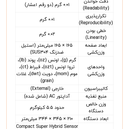
دقت خواندن
۰.۰۱ گرم (دو رقم اعشار)
(Readability)
تکرارپذیری
۰.۰۱ گرم
(Reproducibility)
خطی بودن
۰.۰۲ گرم
(Linearity)
ابعاد صفحه
۱۶۵ × ۱۶۵ میلی‌متر (استیل
وزن‌کشی
ضدزنگ SUS۳۰۴)
گرم (g)، اونس (oz)، پوند (lb)،
واحدهای
تروا اونس (ozt)، قیراط (ct)،
وزن‌کشی
موم (mom)، دویت (dwt)، غلات
(grain)
کالیبراسیون
خارجی (External)
منبع تغذیه
آداپتور AC (شامل شده)
وزن خالص
حدود ۵.۵ کیلوگرم
دستگاه
ابعاد دستگاه
۲۱۰ × ۳۴۵ × ۳۴۴ میلی‌متر
Compact Super Hybrid Sensor