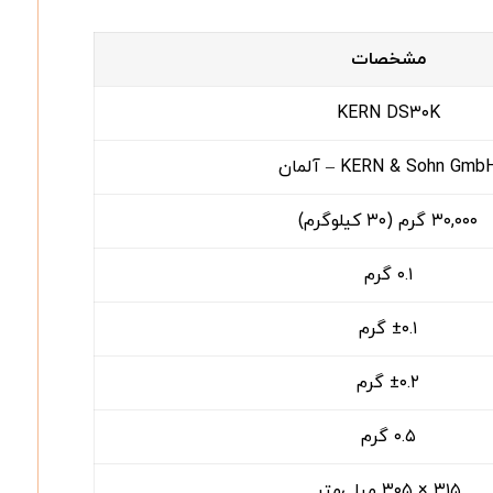
مشخصات
KERN DS۳۰K
KERN & Sohn Gmb – آلمان
۳۰,۰۰۰ گرم (۳۰ کیلوگرم)
۰.۱ گرم
±۰.۱ گرم
±۰.۲ گرم
۰.۵ گرم
۳۱۵ × ۳۰۵ میلی‌متر