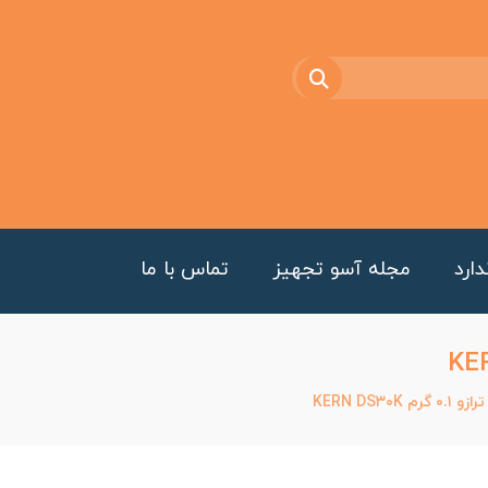
ارد
مجله آسو تجهیز
تماس با ما
KERN DS۳۰K