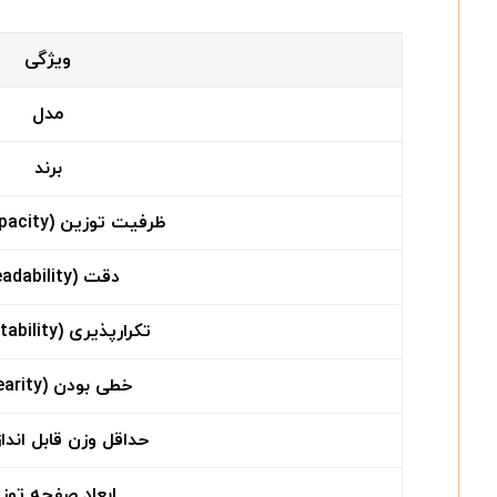
ویژگی
مدل
برند
ظرفیت توزین (Max Capacity)
دقت (Readability)
تکرارپذیری (Repeatability)
خطی بودن (Linearity)
حداقل وزن قابل انداز
ابعاد صفحه توز