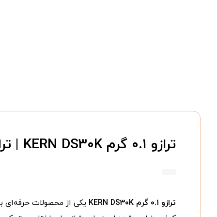
ترازو ۰.۱ گرم KERN DS۳۰K | ترازوی دیجیتال صنعتی دقیق آلمانی
ترازو ۰.۱ گرم KERN DS۳۰K
یکی از محصولات حرفه‌ای بر