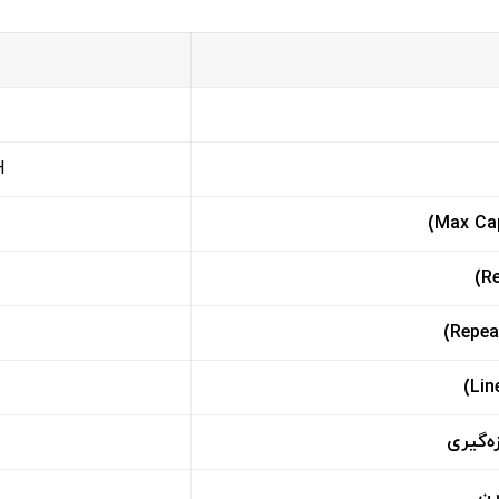
H
ه‌گیری
ین