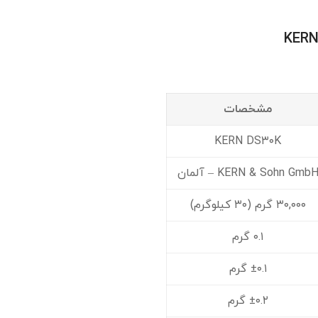
مشخصات
KERN DS۳۰K
KERN & Sohn Gmb – آلمان
۳۰,۰۰۰ گرم (۳۰ کیلوگرم)
۰.۱ گرم
±۰.۱ گرم
±۰.۲ گرم