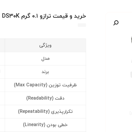
خرید و قیمت ترازو ۰.۱ گرم KERN DS۳۰K
صویر
ویژگی
مدل
برند
H
ظرفیت توزین (Max Capacity)
دقت (Readability)
تکرارپذیری (Repeatability)
خطی بودن (Linearity)