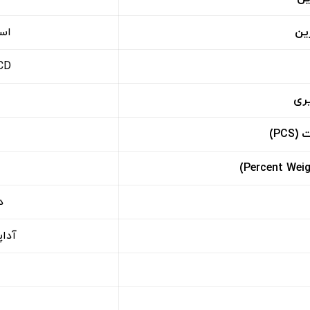
ین
استیل
LCD با نور پس‌زمی
یری
PC)
د
آداپتور AC ۲۳۰V 