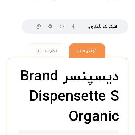
توضیحات
نظرات
۰
دیسپنسر Brand
Dispensette S
Organic