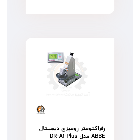
رفراکتومتر رومیزی دیجیتال
ABBE مدل DR-A۱-Plus