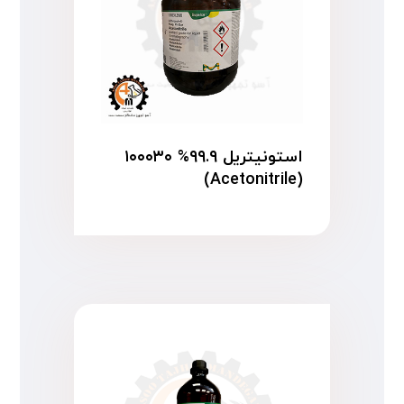
استونیتریل ۹۹.۹% ۱۰۰۰۳۰
(Acetonitrile)