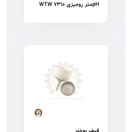
pHمتر رومیزی WTW ۷۳۱۰
قیف بوخنر