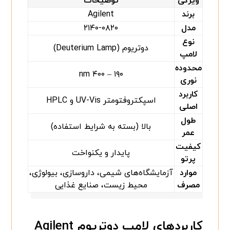
ویژگی
توضیحات
برند
Agilent
مدل
۲۱۴۰-۰۸۲۰
نوع
دوتریوم (Deuterium Lamp)
لامپ
محدوده
۱۹۰ – ۴۰۰ nm
نوری
کاربرد
اسپکتروفتومتر UV-Vis و HPLC
اصلی
طول
بالا (بسته به شرایط استفاده)
عمر
کیفیت
پایدار و یکنواخت
پرتو
موارد
آزمایشگاه‌های شیمی، داروسازی، بیولوژی،
مصرف
محیط زیست، صنایع غذایی
کاربردهای لامپ دوتریوم Agilent