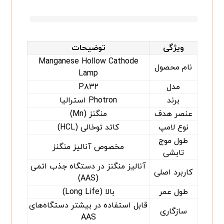
ویژگی
توضیحات
Manganese Hollow Cathode
نام محصول
Lamp
مدل
P۸۳۲
برند
Photron استرالیا
عنصر هدف
منگنز (Mn)
نوع لامپ
کاتد توخالی (HCL)
طول موج
مخصوص آنالیز منگنز
تابشی
آنالیز منگنز در دستگاه جذب اتمی
کاربرد اصلی
(AAS)
طول عمر
بالا (Long Life)
قابل استفاده در بیشتر دستگاه‌های
سازگاری
AAS