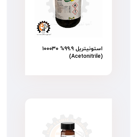
استونیتریل ۹۹.۹% ۱۰۰۰۳۰
(Acetonitrile)