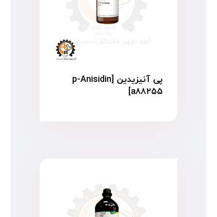
پی آنیزیدین p-Anisidin]
a۸۸۲۵۵]