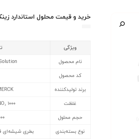
خرید و قیمت محلول استاندارد زینک CK Zinc ۱۱۹۸۰۶
صویر
ویژگی
ت
نام محصول
Solution
کد محصول
برند تولیدکننده
MERCK (مرک) آل
غلظت
۱۰۰۰ mg/L Zn in HNO₃
حجم محلول
۱۰۰ میلی‌لی
نوع بسته‌بندی
بطری شیشه‌ای قهو