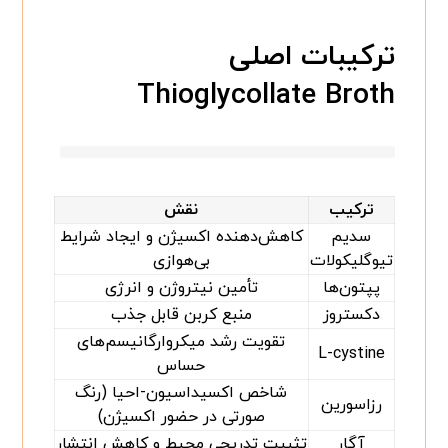
ترکیبات اصلی
Thioglycollate Broth
ترکیب
نقش
سدیم
کاهش‌دهنده اکسیژن و ایجاد شرایط
تیوگلیکولات
بی‌هوازی
پپتون‌ها
تأمین نیتروژن و انرژی
دکستروز
منبع کربن قابل جذب
تقویت رشد میکروارگانیسم‌های
L-cystine
حساس
شاخص اکسیداسیون-احیا (رنگ
رزاسورین
صورتی در حضور اکسیژن)
آگار
تثبیت تدریجی محیط و کاهش انتشار