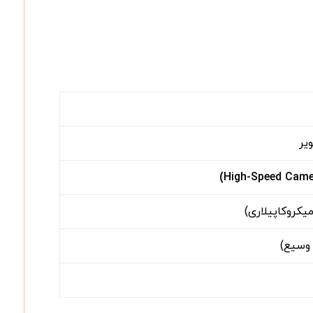
یر
کروکاپیلاری)
وسیع)