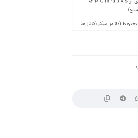
ی از
۰.۵ mPa.s
تا ۱۰^۵
سیع)
۱۰۰,۰۰۰ ۱/s
در میکروکانال‌ها
ی