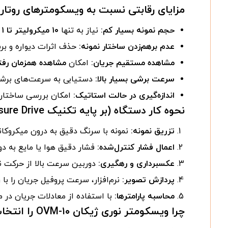
مزایای رقابتی نسبت به ویسکومترهای روتار
حجم نمونه بسیار کم:
نیاز به تنها
۱۰ میکرولیتر تا ۱ میلی‌لیتر
عدم برهم‌زدن ساختار نمونه:
حذف اثرات دیواره و بر
مشاهده مستقیم جریان:
امکان
مشاهده همزمان رفتا
سرعت برشی بسیار بالا:
دستیابی به سرعت‌های برشی
اندازه‌گیری در حالت استاتیک:
امکان بررسی ساختار 
نحوه کار دستگاه (بر پایه تکنیک Microfluidic Pressure Drive):
تزریق نمونه:
نمونه با سرنگ دقیق به درون میکروکانال شیشه ای یا
اعمال فشار کنترل‌شده:
فشار دقیق هوا یا مایع به دو
عکسبرداری و رهگیری:
دوربین سرعت بالا از حرکت نمونه یا ذرات نشاندار 
پردازش تصویر:
نرم‌افزار، سرعت پروفیل جریان را ب
محاسبه پارامترها:
با استفاده از معادلات جریان در 
چرا ویسکومتر نوری ژیکان OVM-۱۰ را انتخاب کنیم؟