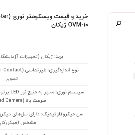
OVM-۱۰ ژیکان
صویر
برند
:
ژیکان (تجهیزات آزمایشگاه
نوع اندازه‌گیری
:
غیرتماسی
(Non-Contact)
تصویر
سیستم نوری
:
مجهز به
منبع نور
LED پر
سرعت بالا
(High-Speed Camera)
سل میکروفلوئیدیک
:
دارای سل‌های میکروک
مشخص (میکروکاپی