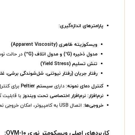
پارامترهای اندازه‌گیری:
ویسکوزیته ظاهری (Apparent Viscosity)
مدول ذخیره (G’) و مدول اتلاف (G”)
در حالت نوس
تنش تسلیم (Yield Stress)
رفتار جریان (رفتار نیوتنی، شل‌شوندگی برشی، غل
کنترل دمای نمونه:
دارای
سیستم Peltier
برای کنترل دما
نرم‌افزار:
نرم‌افزار اختصاصی تحت ویندوز
با قابلیت کنترل 
خروجی‌ها:
اتصال USB به کامپیوتر، امکان خروجی نمودار جریان، ویسکوزیته بر حسب برش و داده‌های خام
کاربردهای اصلی ویسکومتر نوری OVM-۱۰: