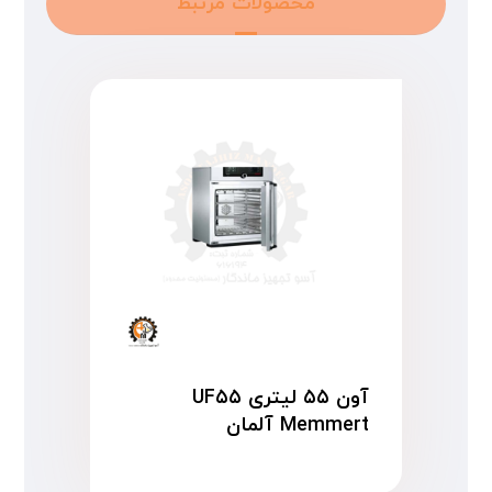
محصولات مرتبط
آون ۵۵ لیتری UF۵۵
Memmert آلمان