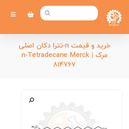
خرید و قیمت n-تترا دکان اصلی
مرک | n-Tetradecane Merck
۸۱۴۷۶۷
بزرگنمایی تصویر