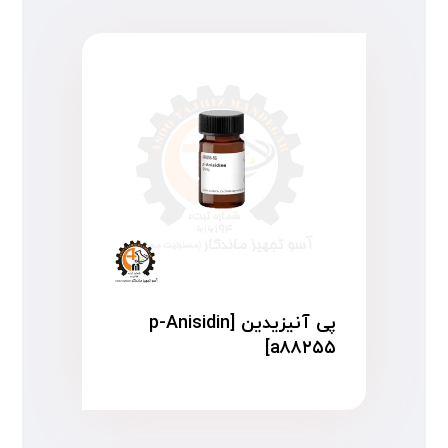
پی آنیزیدین p-Anisidin]
a۸۸۲۵۵]