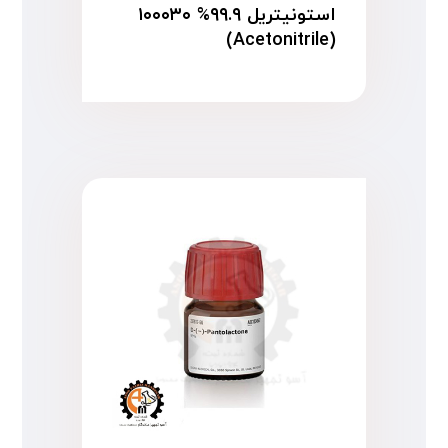
استونیتریل ۹۹.۹% ۱۰۰۰۳۰
(Acetonitrile)