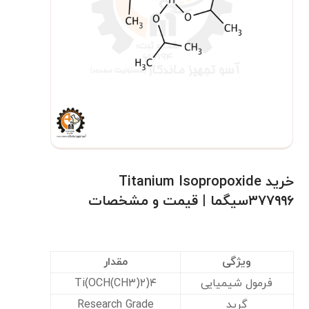
خرید Titanium Isopropoxide
۳۷۷۹۹۶سیگما | قیمت و مشخصات
ویژگی
مقدار
فرمول شیمیایی
Ti(OCH(CH۳)۲)۴
گرید
Research Grade