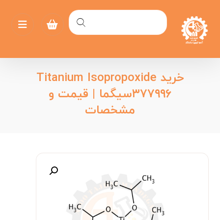
خرید Titanium Isopropoxide
۳۷۷۹۹۶سیگما | قیمت و
مشخصات
بزرگنمایی تصویر