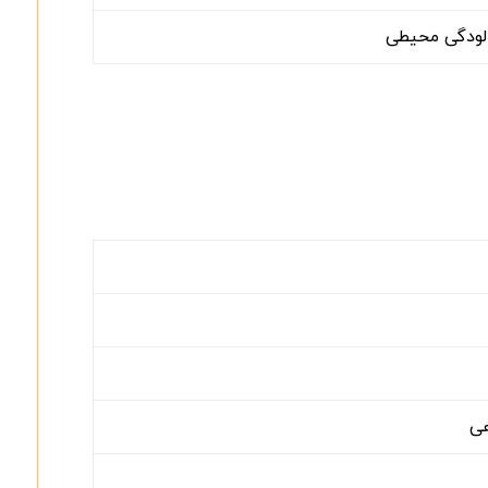
آلودگی محیطی
هی