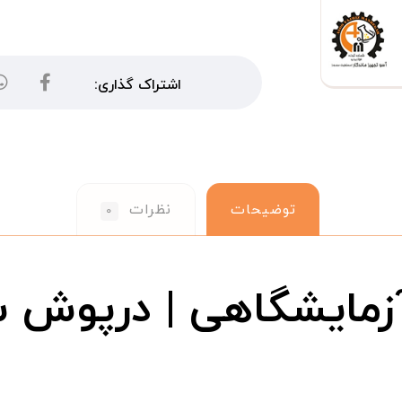
توضیحات
نظرات
۰
مایشگاهی | درپوش سور