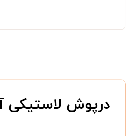
درپوش لاستیکی آز