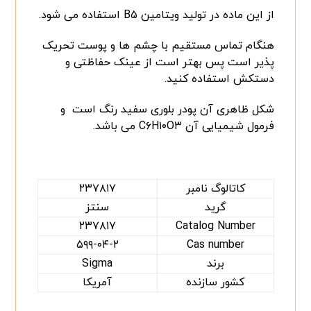
از این ماده در تولید ویتامین B۵ استفاده می شود.
هنگام تماس مستقیم با چشم ها و پوست تحریک
پذیر است پس بهتر است از عینک حفاظتی و
دستکش استفاده کنید.
شکل ظاهری آن پودر بلوری سفید رنگ است و
فرمول شیمیایی آن C۶H۱۰O۳ می باشد.
کاتالوگ نامبر
۲۳۷۸۱۷
گرید
سنتز
۲۳۷۸۱۷
Catalog Number
۵۹۹-۰۴-۲
Cas number
برند
Sigma
کشور سازنده
آمریکا