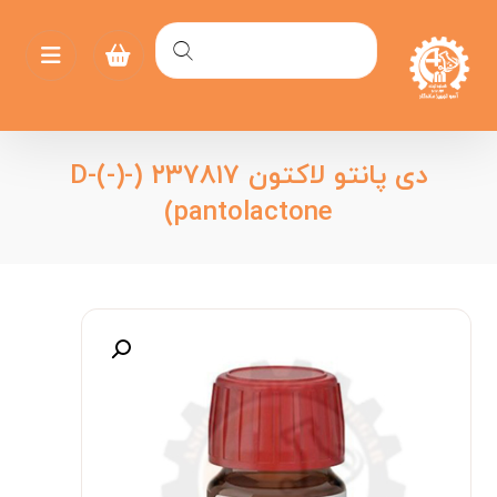
دی پانتو لاکتون ۲۳۷۸۱۷ (D-(-)-
pantolactone)
بزرگنمایی تصویر