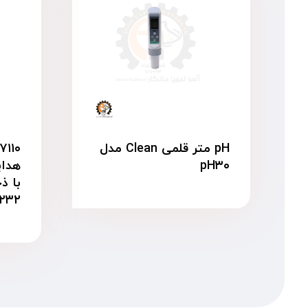
pH متر قلمی Clean مدل
pH۳۰
هدای
با ذ
۲۳۲