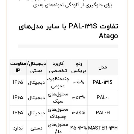
برای جلوگیری از آلودگی نمونه‌های بعدی
تفاوت PAL-۱۳۱S با سایر مدل‌های
Atago
رنج
کاربرد
دیجیتال/
مقاومت
مدل
بریکس
تخصصی
دستی
IP
چندمنظوره،
PAL-۱۳۱S
۰-۹۰%
دیجیتال
IP۶۵
عمومی
محلول‌های
PAL-۱
۰-۵۳%
دیجیتال
IP۶۵
سبک
محلول‌های
PAL-H
۰-۸۵%
دیجیتال
IP۶۵
چسبناک
محلول‌های
MASTER-۹۳H
۴۵-۹۳%
دستی
ندارد
داغ