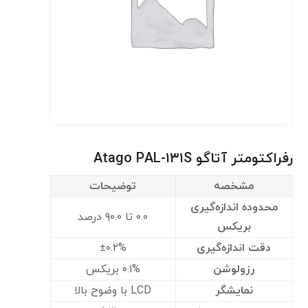
رفراکتومتر آتاگو Atago PAL-۱۳۱S
مشخصه
توضیحات
محدوده اندازه‌گیری
۰.۰ تا ۹۰.۰ درصد
بریکس
دقت اندازه‌گیری
±۰.۲%
رزولوشن
۰.۱% بریکس
نمایشگر
LCD با وضوح بالا