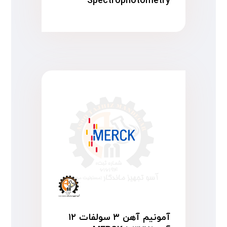
Spectrophotometry
آمونیم آهن ۳ سولفات ۱۲