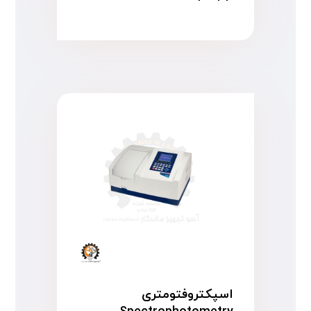
اسپکتروفتومتری