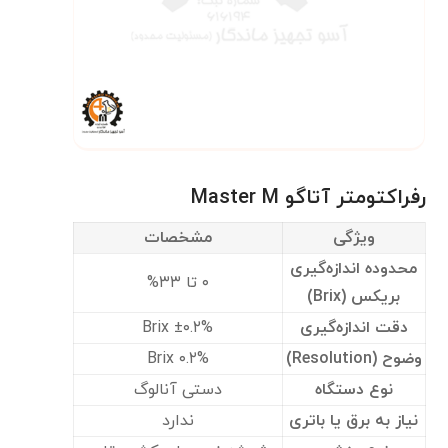
رفراکتومتر آتاگو Master M
ویژگی
مشخصات
محدوده اندازه‌گیری
۰ تا ۳۳%
بریکس (Brix)
دقت اندازه‌گیری
±۰.۲% Brix
وضوح (Resolution)
۰.۲% Brix
نوع دستگاه
دستی آنالوگ
نیاز به برق یا باتری
ندارد