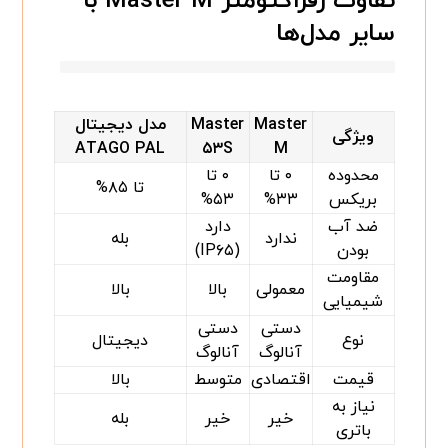
تفاوت رفراکتومتر Master M با
سایر مدل‌ها
Master
Master
مدل دیجیتال
ویژگی
ATAGO PAL
۵۳S
M
محدوده
۰ تا
۰ تا
تا ۸۵%
بریکس
۳۳%
۵۳%
ضد آب
دارد
ندارد
بله
بودن
(IP۶۵)
مقاومت
معمولی
بالا
بالا
شیمیایی
دستی
دستی
نوع
دیجیتال
آنالوگ
آنالوگ
قیمت
اقتصادی
متوسط
بالا
نیاز به
خیر
خیر
بله
باتری