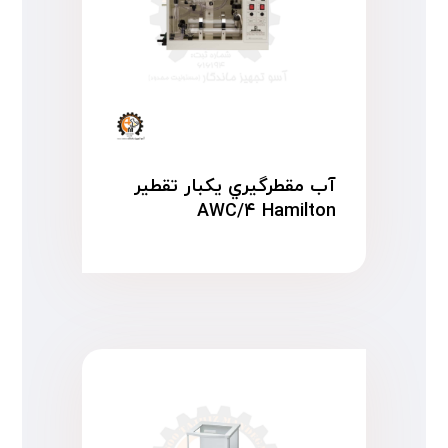
آب مقطرگیري یکبار تقطیر
AWC/۴ Hamilton